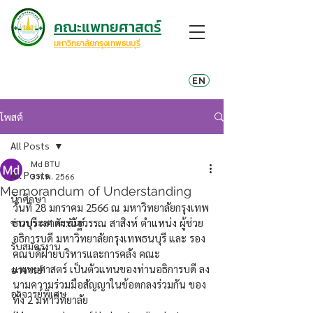
คณะแพทยศาสตร์
มหาวิทยาลัยกรุงเทพธนบุรี
EN
โพสต์
All Posts
Md BTU
All Posts
3 ก.พ. 2566
Memorandum of Understanding
นักศึกษา
วันที่ 28 มกราคม 2566 ณ มหาวิทยาลัยกรุงเทพ
ข่าวประชาสัมพันธ์
ธนบุรี ผศ.ดร.ณัฐวรรณ สาสิงห์ ตำแหน่ง ผู้ช่วย
อธิการบดี มหาวิทยาลัยกรุงเทพธนบุรี และ รอง
รับสมัครงาน
คณบดีฝ่ายบริหารและการคลัง คณะ
แพทยศาสตร์ เป็นตัวแทนของท่านอธิการบดี ลง
อาจารย์
นามความร่วมมือสัญญาในข้อตกลงร่วมกัน ของ
อาจารย์พิเศษ
ทั้ง 2 มหาวิทยาลัย