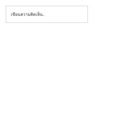
เขียนความคิดเห็น…
ข่าวประชาสัมพันธ์คณะ
คณะแพทยศาสตร
แพทยศาสตร์ มหาวิทยาลัย
มหาวิทยาลัยกรุง
กรุงเทพธนบุรีพิธีถวายพวง
จัดพิธีทำบุญวันค
มาลาเนื่องใน “วันมหิดล” ณ
สถาปนา ประจำปี
โรงพยาบาลศิริราช