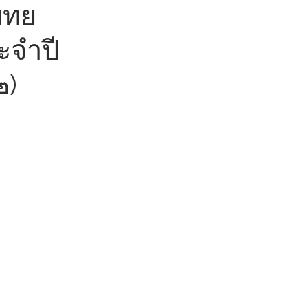
พทย
ะจำปี
๒)