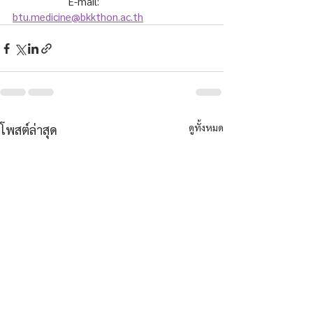
		E-mail: 
btu.medicine@bkkthon.ac.th
ดูทั้งหมด
โพสต์ล่าสุด