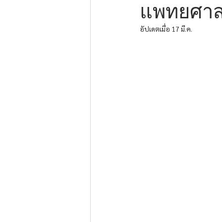
แพทยศาสต
อัปเดตเมื่อ
17 มี.ค.