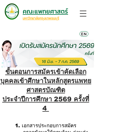
คณะแพทยศาสตร์
มหาวิทยาลัยกรุงเทพธนบุรี
EN
ขั้นตอนการสมัครเข้าคัดเลือก
บุคคลเข้าศึกษาในหลักสูตรแพทย
ศาสตรบัณฑิต
ประจำปีการศึกษา 2569 ครั้งที่
4
1. เอกสารประกอบการสมัคร