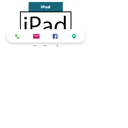
IPad
User Manaul
สำหรับนักศึกษา
เบอร์ตรง
081-635-2536
(ผศ.ดร.ณัฐวรรณ สาสิงห์)
ที่อยู่ติดต่อ
คณะแพทยศาสตร์ มหาวิทยาลัยกรุงเทพธนบุรี
16/10 ถ.เลียบคลองทวีวัฒนา
เขต/แขวงทวีวัฒนา
กรุงเทพมหานคร 10170
โทร
02-800-6800
ต่อ 2037
แฟ็ก
02-800-6806