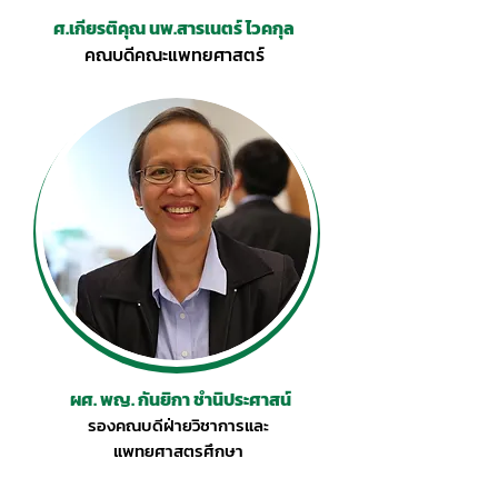
ศ.
เกียรติคุณ
นพ.สารเนตร์ ไวคกุล
คณบดีคณะแพทยศาสตร์
ผศ. พญ. กันยิกา ชำนิประศาสน์
รองคณบดีฝ่ายวิชาการ
และ
แพทยศาสตรศึกษา