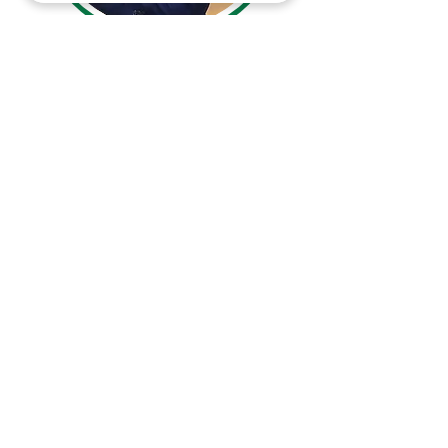
อ. ดร.อาทิตยา ญาติสมบูรณ์
ผู้ช่วยคณบดีฝ่ายบริหาร หัวหน้าสารบรรณ
หัวหน้าสาขาวิชาจุลชีววิทยา ปรสิตวิทยา และ
ภูมิคุ้มกัน และหัวหน้าสาขาวิทยาศาสตร์การแพทย์
พื้นฐาน