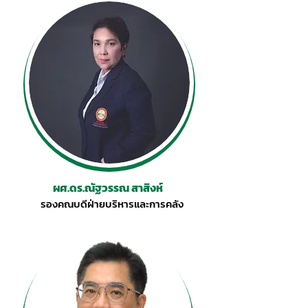
ผศ.ดร.ณัฐวรรณ สาสิงห์
รองคณบดีฝ่ายบริหารและการคลัง