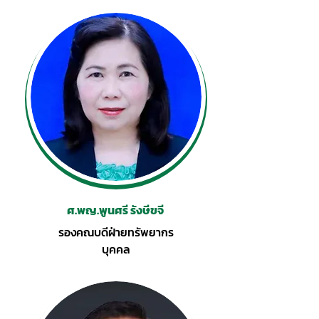
ศ.พญ.พูนศรี รังษีขจี
รองคณบดีฝ่ายทรัพยากร
บุคคล