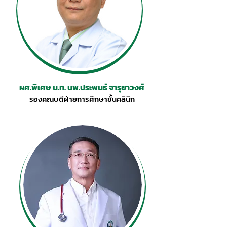
ผศ.พิเศษ น.ท. นพ.ประพนธ์ จารุยาวงศ์
รองคณบดีฝ่ายการศึกษาชั้นคลินิก