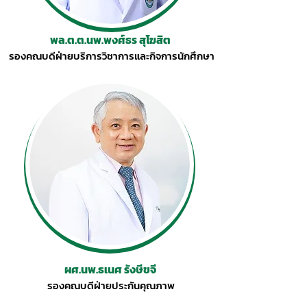
พล.ต.ต.นพ.พงศ์ธร สุโฆสิต
รองคณบดีฝ่ายบริการวิชาการและกิจการนักศึกษา
ผศ.นพ.ธเนศ รังษีขจี
รองคณบดีฝ่ายประกันคุณภาพ