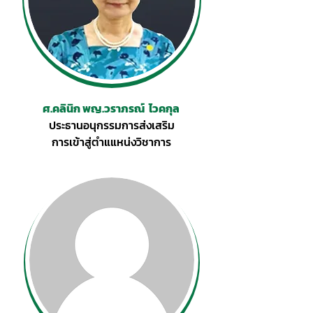
ศ.คลินิก พญ.วราภรณ์ ไวคกุล
ประธานอนุกรรมการส่งเสริม
การเข้าสู่ตำแแหน่งวิชาการ