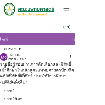
คณะแพทยศาสตร์
มหาวิทยาลัยกรุงเทพธนบุรี
EN
โพสต์
All Posts
Md BTU
All Posts
23 ก.ย. 2568
รายชื่อผู้สอบผ่านการคัดเลือกและมีสิทธิ์
นักศึกษา
เข้าศึกษาในหลักสูตรแพทยศาสตรบัณฑิต
ข่าวประชาสัมพันธ์
คณะแพทยศาสตร์ ประจำปีการศึกษา
2568 (ครั้งที่ 5)
รับสมัครงาน
อาจารย์
อาจารย์พิเศษ