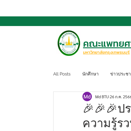
คณะแพทยศา
มหาวิทยาลัยกรุงเทพธนบุรี
All Posts
นักศึกษา
ข่าวประชาส
Md BTU
26 ก.ค. 256
🎉🎉🎉ป
ความรู้ร