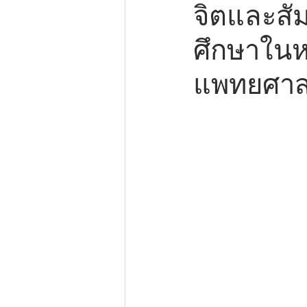
จิตและสั
ศึกษาใน
แพทยศาส