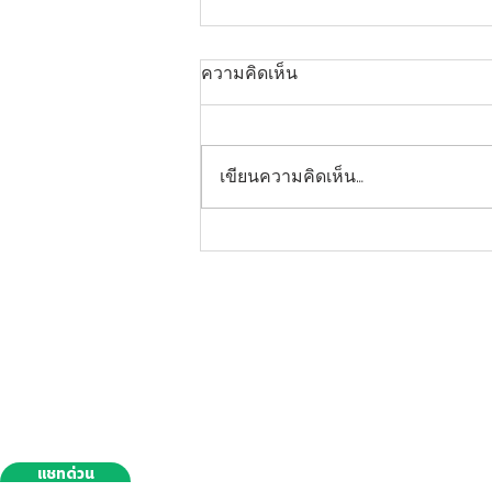
ความคิดเห็น
เขียนความคิดเห็น…
ประกาศรายชื่อผู้มีสิทธิ์เข้า
ศึกษาในหลักสูตรแพทยศาสตร
ที่อยู่ติดต่อ
บัณฑิตคณะแพทยศาสตร์
คณะแพทยศาสตร์ มหาวิทยาลัยกรุงเทพธนบุรี
ประจำปีการศึกษา 2569 ครั้งที่
16/10 ถ.เลียบคลองทวีวัฒนา
4
เขต/แขวงทวีวัฒนา
กรุงเทพมหานคร 10170
โทร 02-800-6800 ต่อ 2037
แฟ็ก 02-800-6806
เบอร์ตรง
081-635-2536 (ผศ.ดร.ณัฐวรรณ สาสิ
แชทด่วน