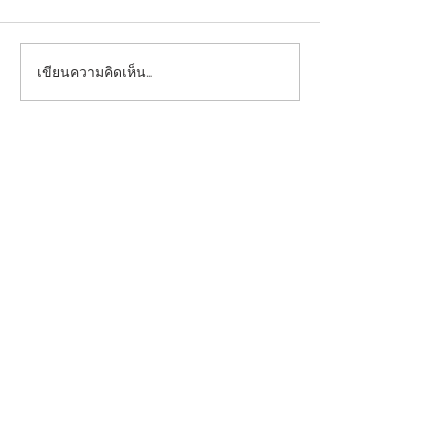
เขียนความคิดเห็น…
ประกาศคณะแพทยศาสตร์
ประกาศรับสมัคร
มหาวิทยาลัยกรุงเทพธนบุรี
จิตวิทยา
เรื่อง รับสมัครบุคคลเพื่อคัด
เลือกเจ้าหน้าที่ธุรการ