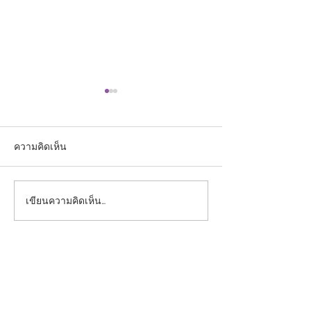
ความคิดเห็น
เขียนความคิดเห็น…
ประกาศคณะแพทยศาสตร์
ประกาศรับสมัคร
มหาวิทยาลัยกรุงเทพธนบุรี
จิตวิทยา
เรื่อง รับสมัครบุคคลเพื่อคัด
เลือกเจ้าหน้าที่ธุรการ