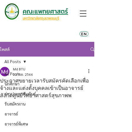
คณะแพทยศาสตร์
มหาวิทยาลัยกรุงเทพธนบุรี
EN
โพสต์
All Posts
Md BTU
All Posts
12 ก.ย. 2566
ประกาศขยายเวลารับสมัครคัดเลือกเพื่อ
นักศึกษา
จ้างและแต่งตั้งบุคคลเข้าเป็นอาจารย์
ข่าวประชาสัมพันธ์
สังกัดศูนย์วิทยาศาสตร์สุขภาพพ
รับสมัครงาน
อาจารย์
อาจารย์พิเศษ