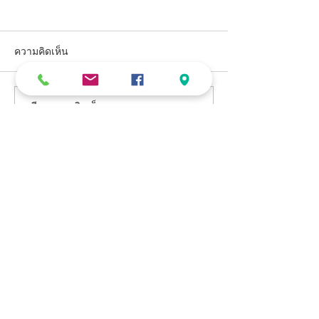
ความคิดเห็น
เขียนความคิดเห็น…
ข่าวประชาสัมพันธ์คณะ
คณะแพทยศาสตร
แพทยศาสตร์ มหาวิทยาลัย
มหาวิทยาลัยกรุง
กรุงเทพธนบุรีพิธีถวายพวง
จัดพิธีทำบุญวันค
มาลาเนื่องใน “วันมหิดล” ณ
สถาปนา ประจำปี
โรงพยาบาลศิริราช