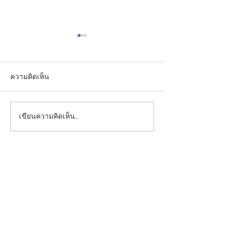
ความคิดเห็น
เขียนความคิดเห็น…
ข่าวประชาสัมพันธ์คณะ
คณะแพทยศาสตร
แพทยศาสตร์ มหาวิทยาลัย
มหาวิทยาลัยกรุง
กรุงเทพธนบุรีพิธีถวายพวง
จัดพิธีทำบุญวันค
มาลาเนื่องใน “วันมหิดล” ณ
สถาปนา ประจำปี
โรงพยาบาลศิริราช