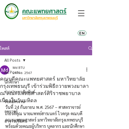
คณะแพทยศาสตร์
มหาวิทยาลัยกรุงเทพธนบุรี
EN
โพสต์
All Posts
Md BTU
All Posts
24 ก.ย. 2567
คณบดีคณะแพทยศาสตร์ มหาวิทยาลัย
นักศึกษา
กรุงเทพธนบุรี เข้าร่วมพิธีถวายพวงมาลา
ข่าวประชาสัมพันธ์
ณ คณะแพทยศาสตร์ศิริราชพยาบาล
เนื่องในวันมหิดล
รับสมัครงาน
วันที่ 24 กันยายน พ.ศ. 2567 – ศาสตราจารย์
อาจารย์
เกียรติคุณ นายแพทย์สารเนตร์ ไวคกุล คณบดี
คณะแพทยศาสตร์ มหาวิทยาลัยกรุงเทพธนบุรี 
อาจารย์พิเศษ
พร้อมด้วยคณะผู้บริหาร บุคลากร และนักศึกษา