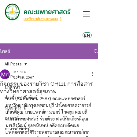
คณะแพทยศาสตร์
มหาวิทยาลัยกรุงเทพธนบุรี
EN
โพสต์
All Posts
Md BTU
All Posts
25 ก.ย. 2567
กิจกรรมของรายวิชา GH111 การสื่อสาร
นักศึกษา
ทางวิทยาศาสตร์สุขภาพ
ข่าวประชาสัมพันธ์
วันนี้ (24 กันยายน 2567) คณะแพทยศาสตร์ 
มหาวิทยาลัยกรุงเทพธนบุรี นำโดยศาสตราจารย์
รับสมัครงาน
เกียรติคุณ นายแพทย์สารเนตร์ ไวคกุล คณบดี
อาจารย์
คณะแพทยศาสตร์ ร่วมด้วย ศ.คลินิกเกียรติคุณ 
นพ.ธีรวัฒน์ กุลทนันทน์ อดีตคณบดีคณะ
อาจารย์พิเศษ
แพทยศาสตร์ศิริราชพยาบาลและคณาจารย์จาก